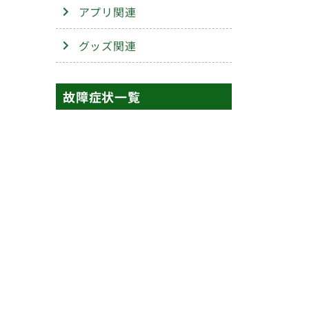
アプリ関連
グッズ関連
故障症状一覧
画面
ボタン
交換
交換
カメラ
コネクター
交換
修理