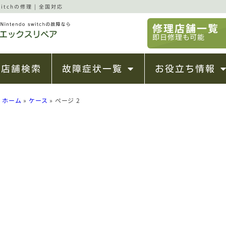
tchの修理 | 全国対応
修理店舗一覧
即日修理も可能
店舗検索
故障症状一覧
お役立ち情報
ホーム
»
ケース
»
ページ 2