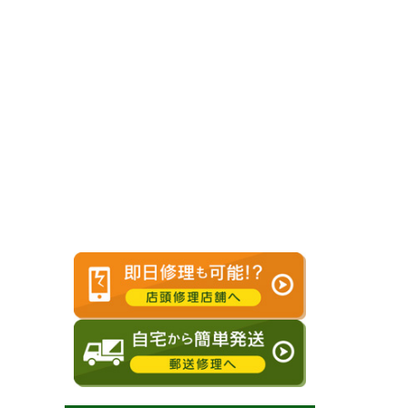
スピーカー
水没
交換
復旧修理
バッテリー
センサー
交換
不良修理