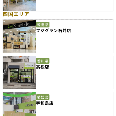
四国エリア
徳島県
フジグラン石井店
香川県
高松店
愛媛県
宇和島店