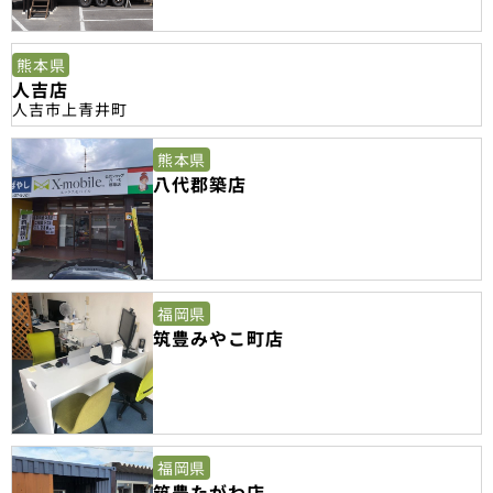
熊本県
人吉店
人吉市上青井町
熊本県
八代郡築店
福岡県
筑豊みやこ町店
福岡県
筑豊たがわ店