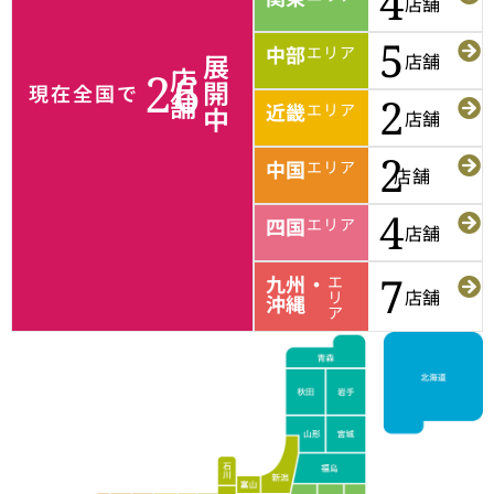
4
店舗
5
中部
エリア
展
店舗
店
26
開
現在全国で
舗
2
近畿
エリア
中
店舗
2
中国
エリア
店舗
4
四国
エリア
店舗
九州・
エ
7
店舗
リ
沖縄
ア