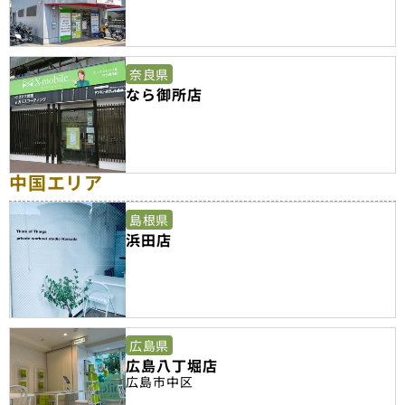
奈良県
なら御所店
中国エリア
島根県
浜田店
広島県
広島八丁堀店
広島市中区