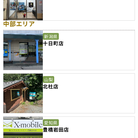
中部エリア
新潟県
十日町店
山梨
北杜店
愛知県
豊橋岩田店