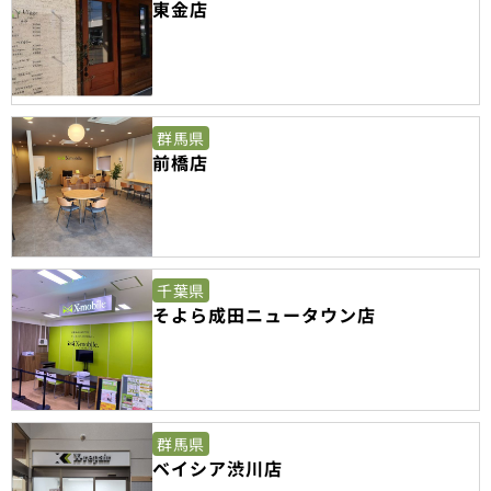
東金店
群馬県
前橋店
千葉県
そよら成田ニュータウン店
群馬県
ベイシア渋川店