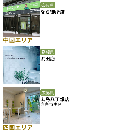
奈良県
なら御所店
中国エリア
島根県
浜田店
広島県
広島八丁堀店
広島市中区
四国エリア