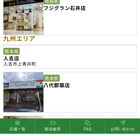
徳島県
フジグラン石井店
九州エリア
熊本県
人吉店
人吉市上青井町
熊本県
八代郡築店
福岡県
筑豊みやこ町店
店舗一覧
郵送修理
FAQ
お問い合わせ