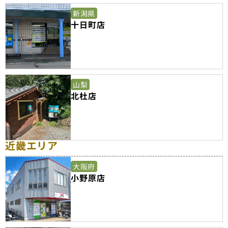
新潟県
十日町店
山梨
北杜店
近畿エリア
大阪府
小野原店