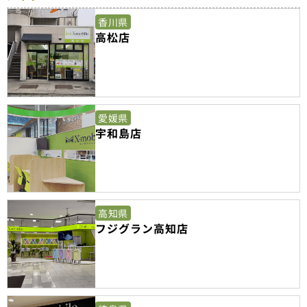
香川県
高松店
愛媛県
宇和島店
高知県
フジグラン高知店