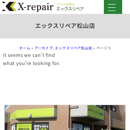
エックスリペア松山店
ホーム
»
アーカイブ: エックスリペア松山店
»
ページ 5
It seems we can't find
what you're looking for.