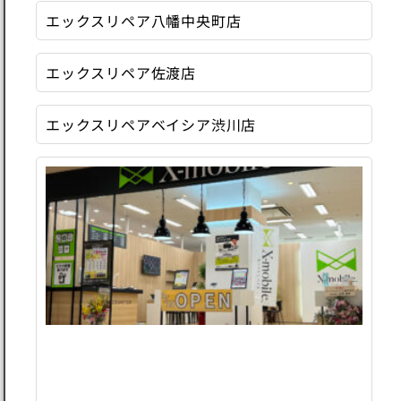
エックスリペア八幡中央町店
エックスリペア佐渡店
エックスリペアベイシア渋川店
エ
ッ
ク
ス
リ
ペ
ア
フ
ジ
グ
ラ
ン