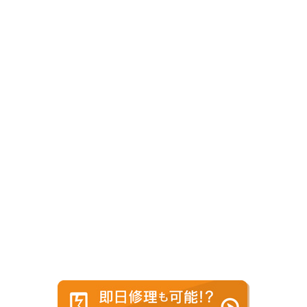
画面
ボタン
交換
交換
カメラ
コネクター
交換
修理
スピーカー
水没
交換
復旧修理
バッテリー
センサー
交換
不良修理