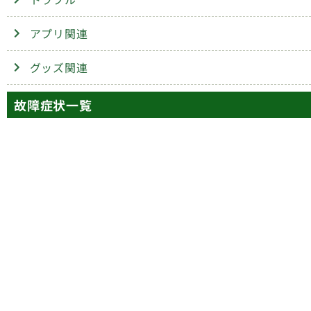
アプリ関連
グッズ関連
故障症状一覧
画面
ボタン
交換
交換
カメラ
コネクター
交換
修理