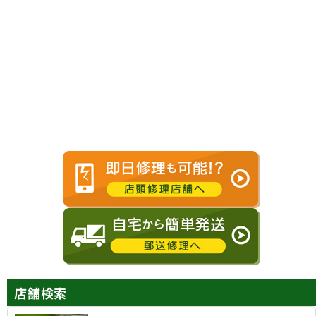
スピーカー
水没
交換
復旧修理
バッテリー
センサー
交換
不良修理
店舗検索