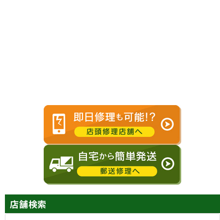
スピーカー
水没
交換
復旧修理
バッテリー
センサー
交換
不良修理
店舗検索