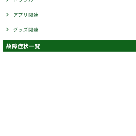
アプリ関連
グッズ関連
故障症状一覧
画面
ボタン
交換
交換
カメラ
コネクター
交換
修理