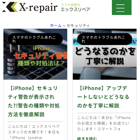
ホーム
»
セキュリティ
スマホのトラブルあれこ
スマホのトラブルあれこ
れ
れ
【iPhone】セキュリ
【iPhone】アップデ
ティ警告が表示され
ートしないとどうなる
た?!警告の種類や対処
のかを丁寧に解説
方法を徹底解説
こんにちは！本日も「iPhone
のお役立ち情報」をお送りい
こんにちは！エックスリペア
たします！スマートフォ
スタッフの大橋です！本日も
「iPhone（androi
続きを読む