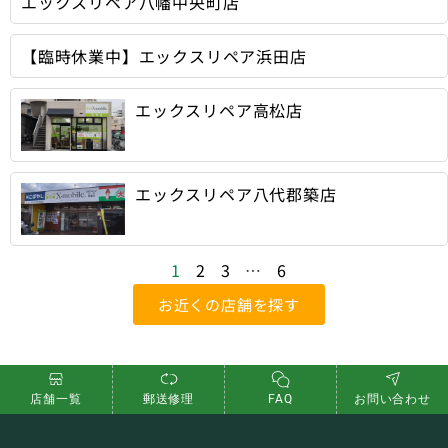
エックスリペア八幡中央町店
【臨時休業中】エックスリペア浜田店
エックスリペア高松店
エックスリペア八代郡築店
1
2
3
…
6
お近くの店舗を探す
店舗一覧
郵送修理
FAQ
お問い合わせ