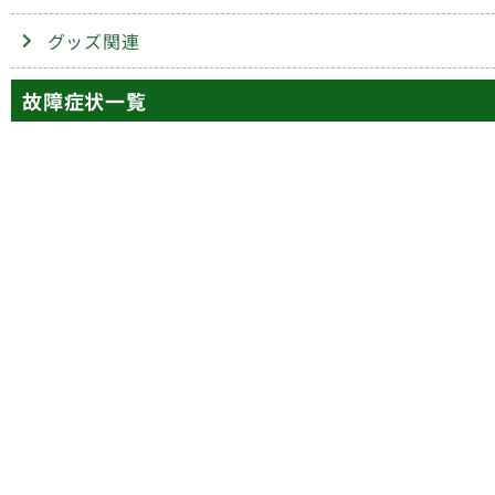
グッズ関連
故障症状一覧
画面
ボタン
交換
交換
カメラ
コネクター
交換
修理
スピーカー
水没