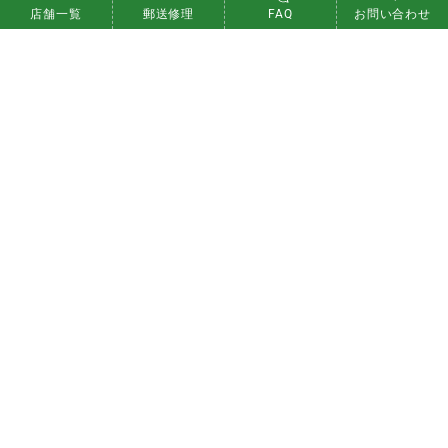
店舗一覧
郵送修理
FAQ
お問い合わせ
高品質パーツで修理対応
修理後もお客様により長くご使用いただけるよう、高
品質な部品を使用して修理をさせていただきます。