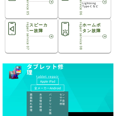
repair service 05
repair service 06
Lightning
Type-C など
repair service 07
スピーカ
repair service 08
ホームボ
ー故障
タン故障
タブレット修
理
tablet repair
Apple iPad
全メーカーAndroid
画
水
バ
セン
面
没
ッ
サー
割
復
テ
不良
れ
旧
リ
修理
修
修
ー
理
理
交
換