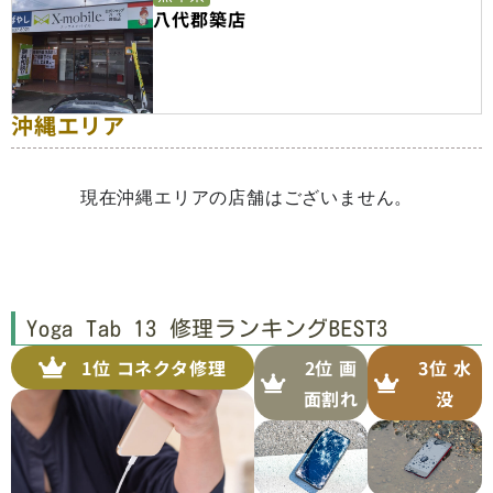
八代郡築店
沖縄エリア
現在沖縄エリアの店舗はございません。
Yoga Tab 13 修理ランキングBEST3​
1位 コネクタ修理
2位 画
3位 水
面割れ
没