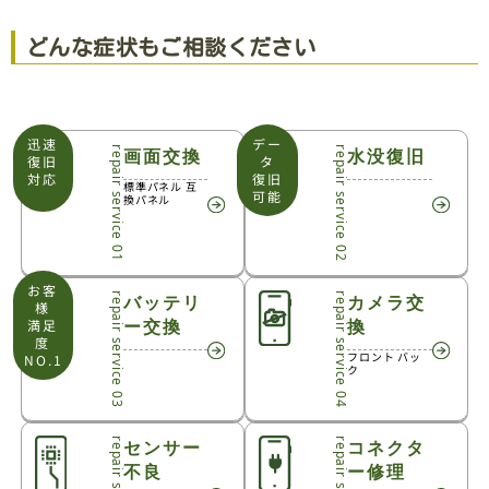
どんな症状もご相談ください
迅速
デー
repair service 01
画面交換
repair service 02
水没復旧
復旧
タ
対応
復旧
標準パネル 互
可能
換パネル
お客
repair service 03
バッテリ
repair service 04
カメラ交
様
ー交換
換
満足
度
フロント バッ
NO.1
ク
センサー
コネクタ
不良
ー修理