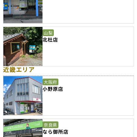
山梨
北杜店
近畿エリア
大阪府
小野原店
奈良県
なら御所店