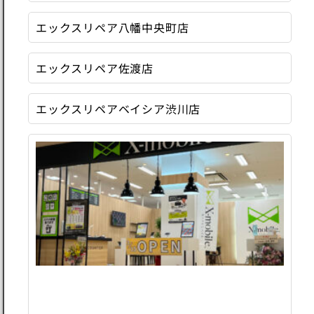
エックスリペア八幡中央町店
エックスリペア佐渡店
エックスリペアベイシア渋川店
エ
ッ
ク
ス
リ
ペ
ア
フ
ジ
グ
ラ