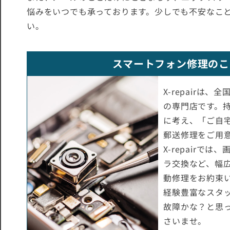
悩みをいつでも承っております。少しでも不安なこ
い。
スマートフォン修理のことな
X-repair
の専門店です。
に考え、「ご自
郵送修理をご用
X-repair
ラ交換など、幅広
動修理をお約束
経験豊富なスタ
故障かな？と思
さいませ。