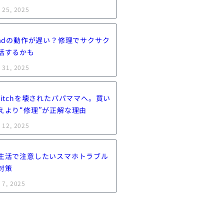
 25, 2025
Padの動作が遅い？修理でサクサク
活するかも
 31, 2025
witchを壊されたパパママへ。買い
えより“修理”が正解な理由
 12, 2025
生活で注意したいスマホトラブル
対策
 7, 2025