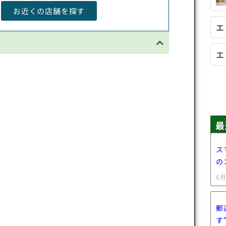
お近くの店舗を探す
エ
エ
最
ス
の
6月
郵
す